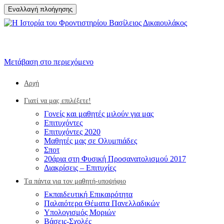
Εναλλαγή πλοήγησης
Μετάβαση στο περιεχόμενο
Αρχή
Γιατί να μας επιλέξετε!
Γονείς και μαθητές μιλούν για μας
Επιτυχόντες
Επιτυχόντες 2020
Μαθητές μας σε Ολυμπιάδες
Σποτ
20άρια στη Φυσική Προσανατολισμού 2017
Διακρίσεις – Επιτυχίες
Tα πάντα για τον μαθητή-υποψήφιο
Eκπαιδευτική Επικαιρότητα
Παλαιότερα Θέματα Πανελλαδικών
Υπολογισμός Μοριών
Βάσεις-Σχολές