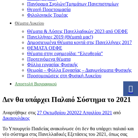
Πανόραμα Σχολών/Τμημάτων Πανεπιστημίων
Θερινή Προετοιμασία
Φιλολογικός Τομέας
Θέματα Λυκείου
Θέματα & Λύσεις Πανελλαδικών 2023 από ΟΕΦΕ
Πανελλήνιες 2019 (Θέματά μας!)
Δημοσιευμένα Θέματα κοντά στις Πανελλήνιες 2017
ΘΕΜΑΤΑ ΟΕΦΕ
Θέματα στην εφημερίδα: “Ελευθερία”
Προτεινόμενα θέματα
Φύλλα εργασίας Φυσικής
Θεωρία – Φύλλα Εργασίας – Διαγωνίσματα Φυσικής
Προσομοιώσεις στη Φυσική Λυκείου
Αποστολή Βιογραφικού
Δεν θα υπάρχει Παλαιό Σύστημα το 2021
Αναρτήθηκε στις
27 Οκτωβρίου 2020
22 Απριλίου 2021
από
Δικαιουλάκος
Το Υπουργείο Παιδείας ανακοίνωσε ότι δεν θα υπάρχει παλαιό και
νέο σύστημα στις Πανελλαδικές Εξετάσεις του 2021, όπως σας