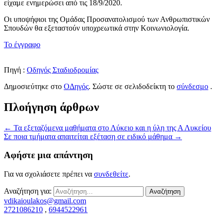
είχαμε ενημερώσει από τις 18/9/2020.
Οι υποψήφιοι της Ομάδας Προσανατολισμού των Ανθρωπιστικών
Σπουδών θα εξεταστούν υποχρεωτικά στην Κοινωνιολογία.
Το έγγραφο
Πηγή :
Οδηγός Σταδιοδρομίας
Δημοσιεύτηκε στο
ΟΔηγός
. Σώστε σε σελιδοδείκτη το
σύνδεσμο
.
Πλοήγηση άρθρων
←
Τα εξεταζόμενα μαθήματα στο Λύκειο και η ύλη της Α Λυκείου
Σε ποια τμήματα απαιτείται εξέταση σε ειδικό μάθημα
→
Αφήστε μια απάντηση
Για να σχολιάσετε πρέπει να
συνδεθείτε
.
Αναζήτηση για:
vdikaioulakos@gmail.com
2721086210
,
6944522961