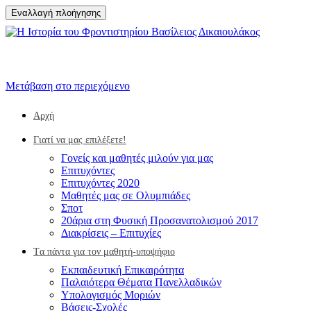
Εναλλαγή πλοήγησης
Μετάβαση στο περιεχόμενο
Αρχή
Γιατί να μας επιλέξετε!
Γονείς και μαθητές μιλούν για μας
Επιτυχόντες
Επιτυχόντες 2020
Μαθητές μας σε Ολυμπιάδες
Σποτ
20άρια στη Φυσική Προσανατολισμού 2017
Διακρίσεις – Επιτυχίες
Tα πάντα για τον μαθητή-υποψήφιο
Eκπαιδευτική Επικαιρότητα
Παλαιότερα Θέματα Πανελλαδικών
Υπολογισμός Μοριών
Βάσεις-Σχολές