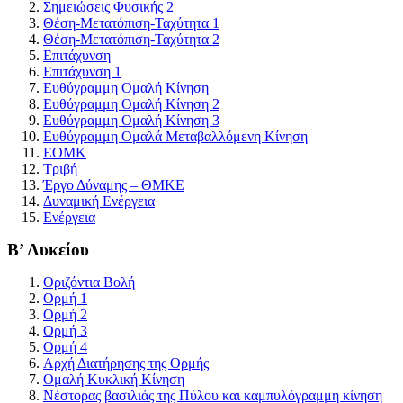
Σημειώσεις Φυσικής 2
Θέση-Μετατόπιση-Ταχύτητα 1
Θέση-Μετατόπιση-Ταχύτητα 2
Επιτάχυνση
Επιτάχυνση 1
Ευθύγραμμη Ομαλή Κίνηση
Ευθύγραμμη Ομαλή Κίνηση 2
Ευθύγραμμη Ομαλή Κίνηση 3
Ευθύγραμμη Ομαλά Μεταβαλλόμενη Κίνηση
ΕΟΜΚ
Τριβή
Έργο Δύναμης – ΘΜΚΕ
Δυναμική Ενέργεια
Ενέργεια
Β’ Λυκείου
Οριζόντια Βολή
Ορμή 1
Ορμή 2
Ορμή 3
Ορμή 4
Αρχή Διατήρησης της Ορμής
Ομαλή Κυκλική Κίνηση
Νέστορας βασιλιάς της Πύλου και καμπυλόγραμμη κίνηση