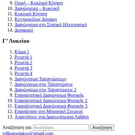
Ορμή – Κυκλική Κίνηση
Διαγώνισμα – Κυκλική
Κυκλική Κίνηση
Κεντρομόλος Δύναμη
Διαγώνισμα στο Στατικό Ηλεκτρισμό
Δυναμικό
Γ’ Λυκείου
Kύμα 1
Ρευστά 1
Ρευστά 2
Ρευστά 3
Ρευστά 4
Διαγώνισμα Ταλαντώσεων
Διαγώνισμα στις Ταλαντώσεις
Διαγώνισμα στις Ταλαντώσεις 2
Επαναληπτικό Διαγώνισμα Φυσικής
Επαναληπτικό Διαγώνισμα Φυσικής 2
Επαναληπτικό Διαγώνισμα Φυσικής 3
Επανάληψη στη Μηχανική Στερεού
Απαντήσεις στα Διαγωνίσματα Λιβάνη
Αναζήτηση για:
vdikaioulakos@gmail.com