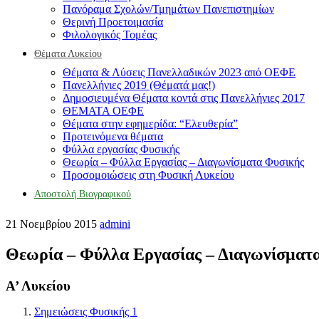
Πανόραμα Σχολών/Τμημάτων Πανεπιστημίων
Θερινή Προετοιμασία
Φιλολογικός Τομέας
Θέματα Λυκείου
Θέματα & Λύσεις Πανελλαδικών 2023 από ΟΕΦΕ
Πανελλήνιες 2019 (Θέματά μας!)
Δημοσιευμένα Θέματα κοντά στις Πανελλήνιες 2017
ΘΕΜΑΤΑ ΟΕΦΕ
Θέματα στην εφημερίδα: “Ελευθερία”
Προτεινόμενα θέματα
Φύλλα εργασίας Φυσικής
Θεωρία – Φύλλα Εργασίας – Διαγωνίσματα Φυσικής
Προσομοιώσεις στη Φυσική Λυκείου
Αποστολή Βιογραφικού
21 Νοεμβρίου 2015
admini
Θεωρία – Φύλλα Εργασίας – Διαγωνίσματ
Α’ Λυκείου
Σημειώσεις Φυσικής 1