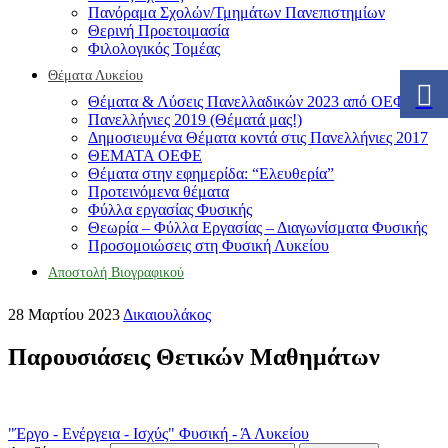
Πανόραμα Σχολών/Τμημάτων Πανεπιστημίων
Θερινή Προετοιμασία
Φιλολογικός Τομέας
Θέματα Λυκείου
Θέματα & Λύσεις Πανελλαδικών 2023 από ΟΕΦΕ
Πανελλήνιες 2019 (Θέματά μας!)
Δημοσιευμένα Θέματα κοντά στις Πανελλήνιες 2017
ΘΕΜΑΤΑ ΟΕΦΕ
Θέματα στην εφημερίδα: “Ελευθερία”
Προτεινόμενα θέματα
Φύλλα εργασίας Φυσικής
Θεωρία – Φύλλα Εργασίας – Διαγωνίσματα Φυσικής
Προσομοιώσεις στη Φυσική Λυκείου
Αποστολή Βιογραφικού
28 Μαρτίου 2023
Δικαιουλάκος
Παρουσιάσεις Θετικών Μαθημάτων
"Έργο - Ενέργεια - Ισχύς" Φυσική - Ά Λυκείου