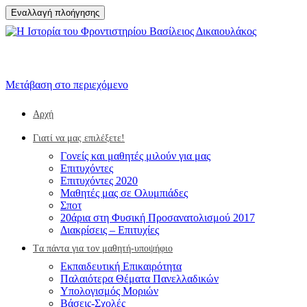
Εναλλαγή πλοήγησης
Μετάβαση στο περιεχόμενο
Αρχή
Γιατί να μας επιλέξετε!
Γονείς και μαθητές μιλούν για μας
Επιτυχόντες
Επιτυχόντες 2020
Μαθητές μας σε Ολυμπιάδες
Σποτ
20άρια στη Φυσική Προσανατολισμού 2017
Διακρίσεις – Επιτυχίες
Tα πάντα για τον μαθητή-υποψήφιο
Eκπαιδευτική Επικαιρότητα
Παλαιότερα Θέματα Πανελλαδικών
Υπολογισμός Μοριών
Βάσεις-Σχολές