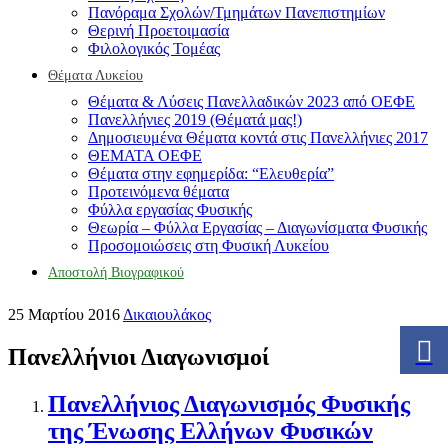
Πανόραμα Σχολών/Τμημάτων Πανεπιστημίων
Θερινή Προετοιμασία
Φιλολογικός Τομέας
Θέματα Λυκείου
Θέματα & Λύσεις Πανελλαδικών 2023 από ΟΕΦΕ
Πανελλήνιες 2019 (Θέματά μας!)
Δημοσιευμένα Θέματα κοντά στις Πανελλήνιες 2017
ΘΕΜΑΤΑ ΟΕΦΕ
Θέματα στην εφημερίδα: “Ελευθερία”
Προτεινόμενα θέματα
Φύλλα εργασίας Φυσικής
Θεωρία – Φύλλα Εργασίας – Διαγωνίσματα Φυσικής
Προσομοιώσεις στη Φυσική Λυκείου
Αποστολή Βιογραφικού
25 Μαρτίου 2016
Δικαιουλάκος
Πανελλήνιοι Διαγωνισμοί
Πανελλήνιος Διαγωνισμός Φυσικής
της Ένωσης Ελλήνων Φυσικών