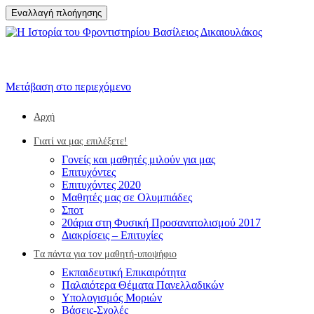
Εναλλαγή πλοήγησης
Μετάβαση στο περιεχόμενο
Αρχή
Γιατί να μας επιλέξετε!
Γονείς και μαθητές μιλούν για μας
Επιτυχόντες
Επιτυχόντες 2020
Μαθητές μας σε Ολυμπιάδες
Σποτ
20άρια στη Φυσική Προσανατολισμού 2017
Διακρίσεις – Επιτυχίες
Tα πάντα για τον μαθητή-υποψήφιο
Eκπαιδευτική Επικαιρότητα
Παλαιότερα Θέματα Πανελλαδικών
Υπολογισμός Μοριών
Βάσεις-Σχολές