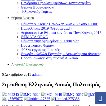
Πανόραμα Σχολών/Τμημάτων Πανεπιστημίων
Θερινή Προετοιμασία
Φιλολογικός Τομέας
Θέματα Λυκείου
Θέματα & Λύσεις Πανελλαδικών 2023 από ΟΕΦΕ
Πανελλήνιες 2019 (Θέματά μας!)
Δημοσιευμένα Θέματα κοντά στις Πανελλήνιες 2017
ΘΕΜΑΤΑ ΟΕΦΕ
Θέματα στην εφημερίδα: “Ελευθερία”
Προτεινόμενα θέματα
Φύλλα εργασίας Φυσικής
Θεωρία – Φύλλα Εργασίας – Διαγωνίσματα Φυσικής
Προσομοιώσεις στη Φυσική Λυκείου
Αποστολή Βιογραφικού
6 Δεκεμβρίου 2015
admini
2η έκθεση Ελληνικός Λαϊκός Πολιτισμός