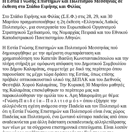
Η Εστία Γνώσης Επιστημών και Πολιτισμού Μεσσηνίας σε
έκθεση στο Στάδιο Ειρήνης και Φιλίας
Στο Στάδιο Ειρήνης και Φιλίας (Σ.Ε.Φ.) στις 28, 29, και 30
Μαρτίου πραγματοποιήθηκε η 2η έκθεση «Ελληνικός Λαϊκός
Πολιτισμός», μια συνεργασία του Ευρωπαϊκού Οργανισμού
Στρατηγικού Σχεδιασμού, της Νομαρχίας Πειραιά και του Εθνικού
Καποδιστριακού Πανεπιστημίου Αθηνών.
Η Εστία Γνώσης Επιστημών και Πολιτισμού Μεσσηνίας πού
δημιουργήθηκε με την αμέριστη συμπαράσταση και
χρηματοδότηση του Καπετάν Βασίλη Κωνσταντακόπουλου και την
πλήρη στήριξη με ομόφωνη απόφαση του Δημοτικού Συμβουλίου
του Δήμου Καλαμάτας, συμμετείχε με δικό της περίπτερο όπου
παρουσίασε τις μέχρι τώρα δράσει της Εστίας, όπως επίσης
πρόβαλε οπτικοακουστικό υλικό της ΔΕΠΑΚ και του Διεθνούς
Φεστιβάλ Χορού Καλαμάτας. Την Κυριακή 30 Μαρτίου μαθητές
της Καλαμάτας επισκέφθηκαν το περίπτερο μας και
παρακολούθησαν την ομιλία του κ. Αρη Μαυ­ρομάτη με θέμα:
«Γνώση-Π α ι δ ε ί α – Π ο λ ι τ ι σ μ ό s » όπου εξήγησε την
αλληλένδετη σχέση ανάμεσα στην Παιδεία και τον Πο­λιτισμό και
ότι η Εστία Γνώσης Επιστημών και Πολιτισμού είναι ένας χώρος
Παιδείας και Πολιτiσμού, ένα ζωντανό κύττα­ρο παιδείας από όπου
αναδεικνύεται μια άλλη διάσταση εκπαιδευτικής αλληλεπίδρασης
των νέων με τα σύγχρονα επι­στημονικά επιτεύγματα. Είναι λοιπόν