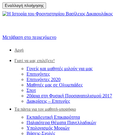
Εναλλαγή πλοήγησης
Μετάβαση στο περιεχόμενο
Αρχή
Γιατί να μας επιλέξετε!
Γονείς και μαθητές μιλούν για μας
Επιτυχόντες
Επιτυχόντες 2020
Μαθητές μας σε Ολυμπιάδες
Σποτ
20άρια στη Φυσική Προσανατολισμού 2017
Διακρίσεις – Επιτυχίες
Tα πάντα για τον μαθητή-υποψήφιο
Eκπαιδευτική Επικαιρότητα
Παλαιότερα Θέματα Πανελλαδικών
Υπολογισμός Μοριών
Βάσεις-Σχολές