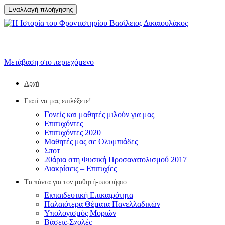
Εναλλαγή πλοήγησης
Μετάβαση στο περιεχόμενο
Αρχή
Γιατί να μας επιλέξετε!
Γονείς και μαθητές μιλούν για μας
Επιτυχόντες
Επιτυχόντες 2020
Μαθητές μας σε Ολυμπιάδες
Σποτ
20άρια στη Φυσική Προσανατολισμού 2017
Διακρίσεις – Επιτυχίες
Tα πάντα για τον μαθητή-υποψήφιο
Eκπαιδευτική Επικαιρότητα
Παλαιότερα Θέματα Πανελλαδικών
Υπολογισμός Μοριών
Βάσεις-Σχολές