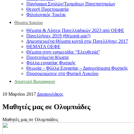
Πανόραμα Σχολών/Τμημάτων Πανεπιστημίων
Θερινή Προετοιμασία
Φιλολογικός Τομέας
Θέματα Λυκείου
Θέματα & Λύσεις Πανελλαδικών 2023 από ΟΕΦΕ
Πανελλήνιες 2019 (Θέματά μας!)
Δημοσιευμένα Θέματα κοντά στις Πανελλήνιες 2017
ΘΕΜΑΤΑ ΟΕΦΕ
Θέματα στην εφημερίδα: “Ελευθερία”
Προτεινόμενα θέματα
Φύλλα εργασίας Φυσικής
Θεωρία – Φύλλα Εργασίας – Διαγωνίσματα Φυσικής
Προσομοιώσεις στη Φυσική Λυκείου
Αποστολή Βιογραφικού
10 Μαρτίου 2017
Δικαιουλάκος
Μαθητές μας σε Ολυμπιάδες
Μαθητές μας σε Ολυμπιάδες